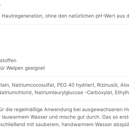
.
ie Hautregeneration, ohne den natürlichen pH-Wert aus 
tstoffen
ür Welpen geeignet
ain, Natriumcocosulfat, PEG 40 hydriert, Rizinusöl, Alo
triumchlorid, Natriumlaurylglucose -Carboxylat, Ethylh
 für die regelmäßige Anwendung bei ausgewachsenen H
er lauwarmem Wasser und mische gut durch. Das so er
anschließend mit sauberem, handwarmem Wasser abspüle