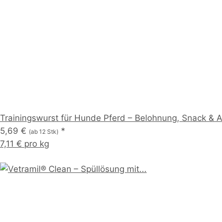
Trainingswurst für Hunde Pferd – Belohnung, Snack & Al
5,69 €
*
(ab 12 Stk)
7,11 € pro kg