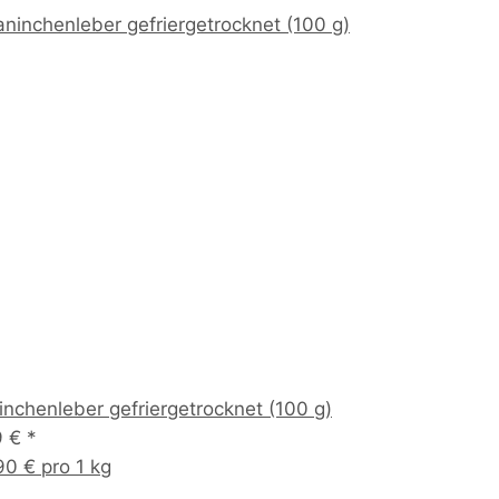
inchenleber gefriergetrocknet (100 g)
9 €
*
90 € pro 1 kg