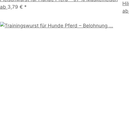
Hi
ab
3,79 €
*
a