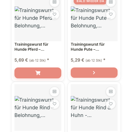
BALD WIEDER DA
Trainingswurst für
Trainingswurst für
Hunde Pferd –
Hunde Pute –
Belohnung, Snack &
Belohnung, Snack &
Alleinfutter in einem
Alleinfutter in einem
5,69 €
*
5,29 €
*
(ab 12 Stk)
(ab 12 Stk)