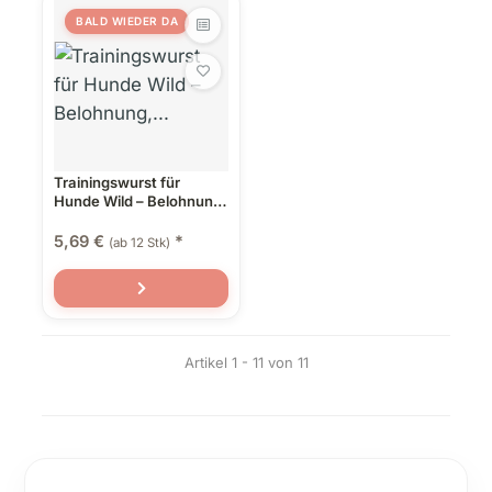
BALD WIEDER DA
Trainingswurst für
Hunde Wild – Belohnung,
Snack & Alleinfutter in
einem
5,69 €
*
(ab 12 Stk)
Artikel 1 - 11 von 11