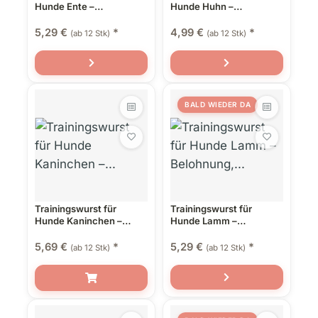
Hunde Ente –
Hunde Huhn –
Belohnung, Snack &
Belohnung, Snack &
Alleinfutter in einem
Alleinfutter in einem
5,29 €
*
4,99 €
*
(ab 12 Stk)
(ab 12 Stk)
BALD WIEDER DA
Trainingswurst für
Trainingswurst für
Hunde Kaninchen –
Hunde Lamm –
Belohnung, Snack &
Belohnung, Snack &
Alleinfutter in einem
Alleinfutter in einem
5,69 €
*
5,29 €
*
(ab 12 Stk)
(ab 12 Stk)