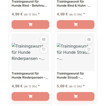
Trainingswurst für
Trainingswurst für
Hunde Rind – Belohnung,
Hunde Rind & Huhn -
Snack & Alleinfutter in
Belohnung, Snack &
einem
Alleinfutter in einem
4,99 €
*
4,99 €
*
(ab 12 Stk)
(ab 12 Stk)
Trainingswurst für
Trainingswurst für
Hunde Rinderpansen –
Hunde Strauß –
Belohnung, Snack &
Belohnung, Snack &
Alleinfutter in einem
Alleinfutter in einem
4,99 €
*
5,69 €
*
(ab 12 Stk)
(ab 12 Stk)