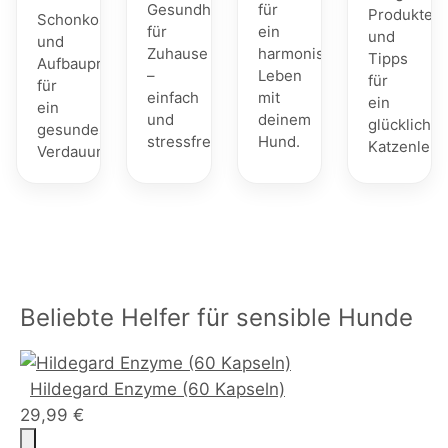
Gesundheitschecks
für
Produkte
Schonkost
für
ein
und
und
Zuhause
harmonisches
Tipps
Aufbauprodukte
–
Leben
für
für
einfach
mit
ein
ein
und
deinem
glückliches
gesundes
stressfrei.
Hund.
Katzenlebe
Verdauungssystem.
Beliebte Helfer für sensible Hunde
Hildegard Enzyme (60 Kapseln)
29,99 €