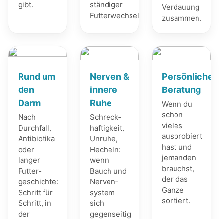
gibt.
ständiger
Verdauung
Futterwechsel.
zusammen.
Rund um
Nerven &
Persönliche
den
innere
Beratung
Darm
Ruhe
Wenn du
schon
Nach
Schreck­
vieles
Durchfall,
haftigkeit,
ausprobiert
Anti­biotika
Unruhe,
hast und
oder
Hecheln:
jemanden
langer
wenn
brauchst,
Futter­
Bauch und
der das
geschichte:
Nerven­
Ganze
Schritt für
system
sortiert.
Schritt, in
sich
der
gegenseitig