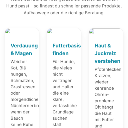
Hund passt – so findest du schneller passende Produkte,
Aufbauwege oder die richtige Beratung.
Verdauung
Futterbasis
Haut &
& Magen
finden
Juckreiz
verstehen
Weicher
Für Hunde,
Kot, Blä­
die vieles
Pfotenlecken,
hungen,
nicht
Kratzen,
Schmatzen,
vertragen
wieder­
Grasfressen
und Halter,
kehrende
oder
die eine
Ohren­
morgendliches
klare,
probleme.
Nüchternerbrechen:
verlässliche
Oft hängt
wenn der
Grundlage
die Haut
Bauch
suchen
mit Futter
keine Ruhe
statt
und