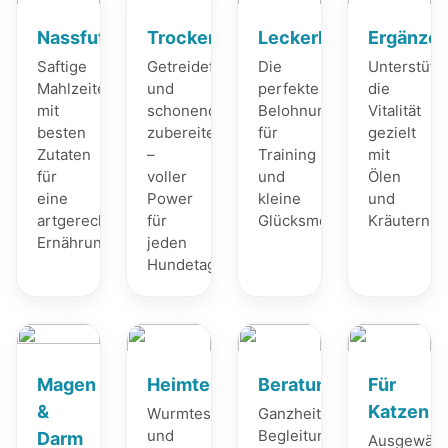
Nassfutter
Trockenfutter
Leckerli
Ergänzer
Saftige
Getreidefrei
Die
Unterstütz
Mahlzeiten
und
perfekte
die
mit
schonend
Belohnung
Vitalität
besten
zubereitet
für
gezielt
Zutaten
–
Training
mit
für
voller
und
Ölen
eine
Power
kleine
und
artgerechte
für
Glücksmomente.
Kräutern.
Ernährung.
jeden
Hundetag.
Magen
Heimtests
Beratung
Für
&
Katzen
Wurmtests
Ganzheitliche
und
Begleitung
Darm
Ausgewähl