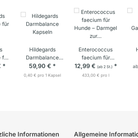
s
Hildegards
Enterococcus
 für
Darmbalance
faecium für
€
*
59,90 €
Kapseln
*
Hunde – Darmgel
12,99 €
*
Ga
a
(ab 2 St.)
zur
0,40 € pro 1 Kapsel
433,00 € pro l
Unterstützung
der Darmflora
liche Informationen
Allgemeine Informati