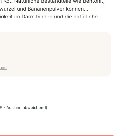
ot. Natürliche Bestandteile wie Bentonit,
nwurzel und Bananenpulver können
gkeit im Darm binden und die natürliche
tzen – sanft, verträglich, einfach zu
sand
E - Ausland abweichend)