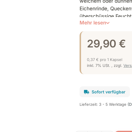
weichem oder dünnem K
Eichenrinde, Quecke
überschüssige Feuchti
Mehr lesen
Kotkonsistenz unterstü
dosieren.
29,90 €
0,37 € pro 1 Kapsel
inkl. 7% USt. , zzgl.
Ver
Sofort verfügbar
Lieferzeit:
3 - 5 Werktage
(D