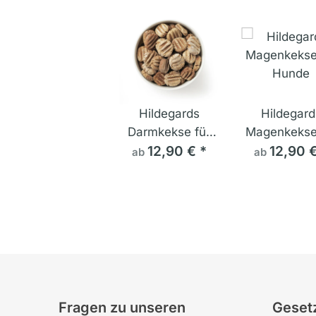
Hildegards
Hildegard
Darmkekse für
Magenkekse
12,90 €
Hunde
*
12,90 
Hunde
ab
ab
Fragen zu unseren
Gesetz