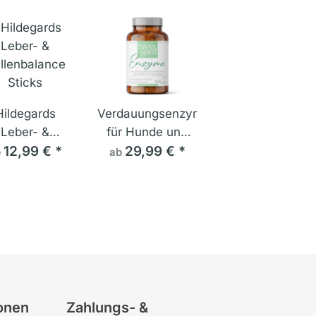
Hildegards
Verdauungsenzyme
Leber- &
für Hunde und
llenbalance
12,99 €
*
29,99 €
Katzen:
*
b
ab
Sticks
Hildegard
Enzyme
onen
Zahlungs- &