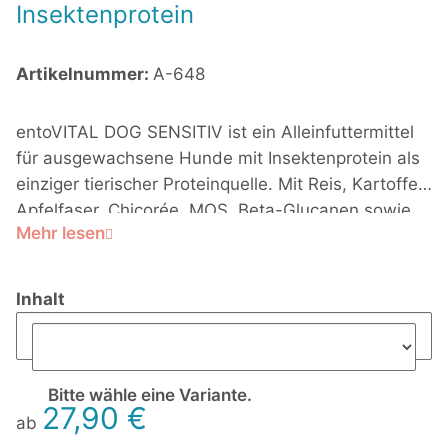
Insektenprotein
Artikelnummer:
A-648
entoVITAL DOG SENSITIV ist ein Alleinfuttermittel
für ausgewachsene Hunde mit Insektenprotein als
einziger tierischer Proteinquelle. Mit Reis, Kartoffel,
Apfelfaser, Chicorée, MOS, Beta-Glucanen sowie
Mehr lesen
Omega-3- und Omega-6-Fettsäuren – besonders
interessant für sensible Hunde und eine bewusste
Proteinauswahl.
Inhalt
Bitte wähle eine Variante.
27,90 €
ab