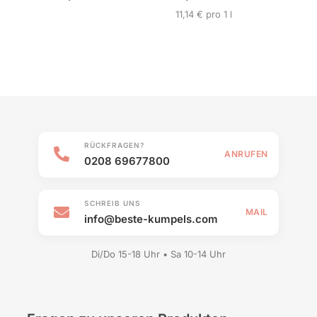
und
11,14 € pro 1 l
RÜCKFRAGEN?
ANRUFEN
0208 69677800
SCHREIB UNS
MAIL
info@beste-kumpels.com
Di/Do 15-18 Uhr • Sa 10-14 Uhr