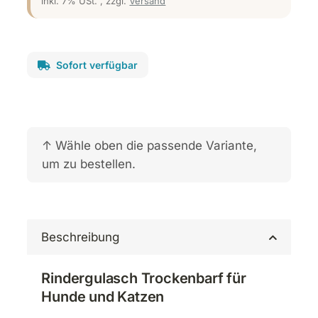
inkl. 7% USt. , zzgl.
Versand
Sofort verfügbar
x
↑ Wähle oben die passende Variante,
um zu bestellen.
Beschreibung
Rindergulasch Trockenbarf für
Hunde und Katzen