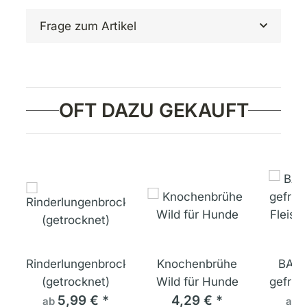
Frage zum Artikel
OFT DAZU GEKAUFT
n,
Rinderlungenbrocken
Knochenbrühe
BARF
t
(getrocknet)
Wild für Hunde
gefrie
5,99 €
*
4,29 €
*
Fleisc
ab
ab