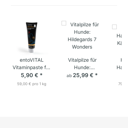
entoVITAL
Vitalpilze für
Hil
Vitaminpaste für
Hunde:
Hafe
Hunde mit
5,90 €
*
Hildegards 7
25,99 €
*
Käse
9
ab
Insektenprotein
Wonders
59,00 € pro 1 kg
79,92