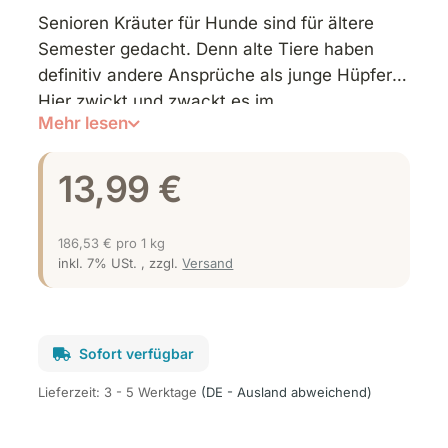
Senioren Kräuter für Hunde sind für ältere
Semester gedacht. Denn alte Tiere haben
definitiv andere Ansprüche als junge Hüpfer.
Hier zwickt und zwackt es im
Mehr lesen
Bewegungsapparat und auch das
Immunsystem benötigt mehr Unterstützung.
13,99 €
Deshalb hat Hildegard eine innovative
Kräutermischung für Senior Hunde entwickelt.
Das Ergänzungsfuttermittel enthält
186,53 € pro 1 kg
ausschließlich Kräuter, die speziell auf die
inkl. 7% USt. , zzgl.
Versand
Bedürfnisse älterer Hunde abgestimmt sind.
Sie können das Wohlbefinden und die Vitalität
deines besten Kumpels auf natürliche Weise
Sofort verfügbar
unterstützen.
Lieferzeit:
3 - 5 Werktage
(DE - Ausland abweichend)