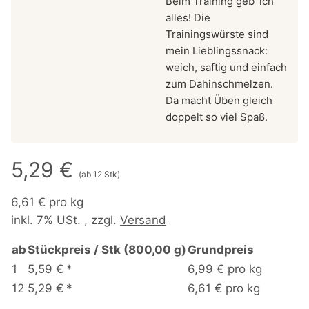
Beim Training geb’ ich
alles! Die
Trainingswürste sind
mein Lieblingssnack:
weich, saftig und einfach
zum Dahinschmelzen.
Da macht Üben gleich
doppelt so viel Spaß.
5,29 €
(ab 12 Stk)
6,61 € pro kg
inkl. 7% USt. , zzgl.
Versand
ab
Stückpreis / Stk (800,00 g)
Grundpreis
1
5,59 €
*
6,99 € pro kg
12
5,29 €
*
6,61 € pro kg