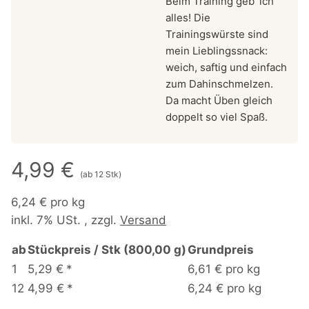
Beim Training geb’ ich
alles! Die
Trainingswürste sind
mein Lieblingssnack:
weich, saftig und einfach
zum Dahinschmelzen.
Da macht Üben gleich
doppelt so viel Spaß.
4,99 €
(ab 12 Stk)
6,24 € pro kg
inkl. 7% USt. , zzgl.
Versand
ab
Stückpreis / Stk (800,00 g)
Grundpreis
1
5,29 €
*
6,61 € pro kg
12
4,99 €
*
6,24 € pro kg