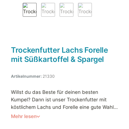
Trockenfutter Lachs Forelle
mit Süßkartoffel & Spargel
Artikelnummer:
21330
Willst du das Beste für deinen besten
Kumpel? Dann ist unser Trockenfutter mit
köstlichem Lachs und Forelle eine gute Wahl!
Denn von diesem Geschmackserlebnis wird
Mehr lesen
dein Liebling nicht genug bekommen können.