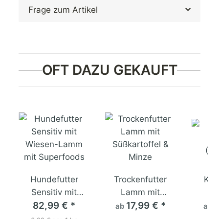
Frage zum Artikel
OFT DAZU GEKAUFT
Hundefutter
Trockenfutter
Kau
Sensitiv mit
Lamm mit
H
Wiesen-Lamm
82,99 €
*
Süßkartoffel &
17,99 €
*
(We
ab
ab
mit Superfoods
Minze