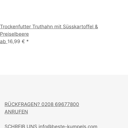
Trockenfutter Truthahn mit Süsskartoffel &
Preiselbeere
ab
16,99 €
*
RÜCKFRAGEN?
0208 69677800
ANRUFEN
SCHREIB UNS
info@beste-kumpels.com